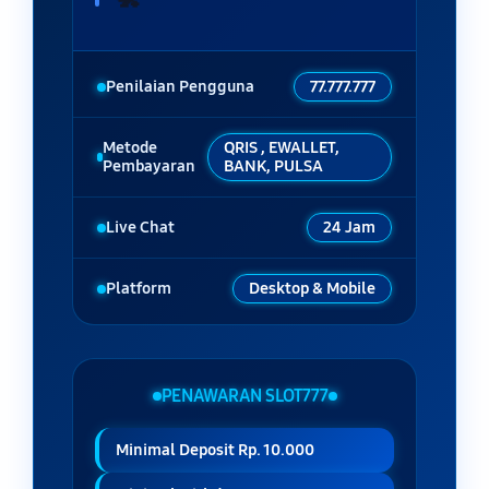
Penilaian Pengguna
77.777.777
Metode
QRIS , EWALLET,
Pembayaran
BANK, PULSA
Live Chat
24 Jam
Platform
Desktop & Mobile
PENAWARAN SLOT777
Minimal Deposit Rp. 10.000