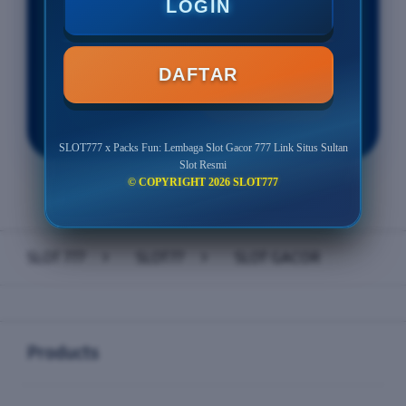
LOGIN
Minimal Withdraw Rp 50.000
DAFTAR
LOGIN
DAFTAR
SLOT777 x Packs Fun: Lembaga Slot Gacor 777 Link Situs Sultan
Slot Resmi
© COPYRIGHT 2026 SLOT777
Layer Popup Close
SLOT 777
>
SLOT77
>
SLOT GACOR
Buka
Footer Navigation
Products
Buka